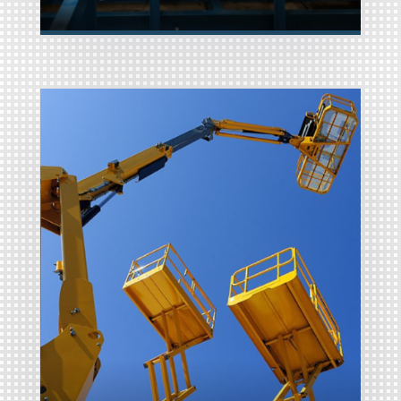
PACK LOUEUR
Les loueurs de matériels et véhicules
(Engins TP, VL-VLU, Matériels
stationnaires) endossent des
responsabilités étendues en matière
RC Professionnelle...
de
Découvrir