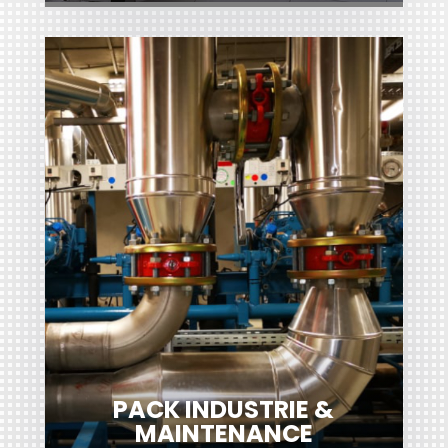
PACK INDUSTRIE &
MAINTENANCE
De nombreuses Entreprises de
Mécanique, Chaudronnerie –
Tuyauterie, Maintenance
(y compris Site
Industrielle
)
Nucléaire, Agroalimentaire, Naval…
nous font confiance
Découvrir
PACK INDUSTRIE &
MAINTENANCE