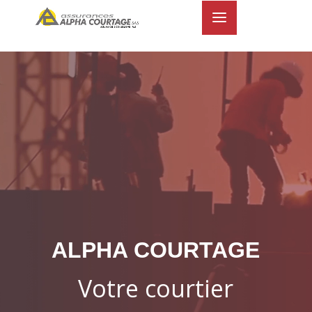
.hidden { display: none; }
Lecteur
vidéo
ALPHA COURTAGE
Votre courtier