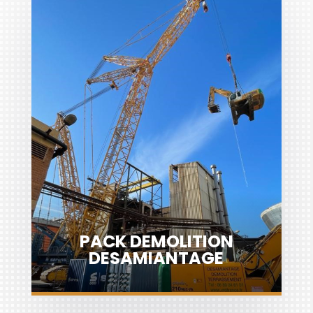
PACK DÉMOLITION -
DESAMIANTAGE
RC Circulation, Dommages, Pertes
Financières, Assistance aux véhicules
Bris de
et aux personnes, RC Outils,
Machine...
Découvrir
PACK DEMOLITION
DESAMIANTAGE