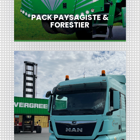
PACK PAYSAGISTE &
FORESTIER
PACK TRANSPORT &
LOGISTIQUE
Professionnels du
De nombreux
nous font
Logisticiens
et
Transport
confiance depuis plusieurs années
car nous avons su leur proposer une
offre globale