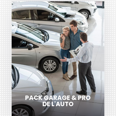
PACK GARAGE & PRO
DE L'AUTO
Les garages auto doivent garantir les
véhicules qui leurs sont confiés, ainsi
que leurs propres véhicules (usage de
l’entreprise, véhicule des dirigeants,
RC
véhicule de prêt), aussi bien en
...
Dommages
qu’en
Circulation
Découvrir
PACK GARAGE & PRO
DE L'AUTO