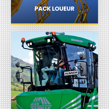
PACK LOUEUR
PACK PAYSAGISTE -
FORESTIER
Les Entreprises spécialistes des
Espaces Verts, les Paysagistes, les
Entreprises de Travaux Forestiers, ont
des besoins très étendus en matière
d’assurance. Elles endossent des
responsabilités étendues
Découvrir